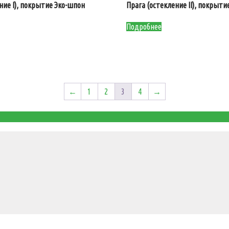
ние I), покрытие Эко-шпон
Прага (остекление II), покрыти
Подробнее
←
1
2
3
4
→