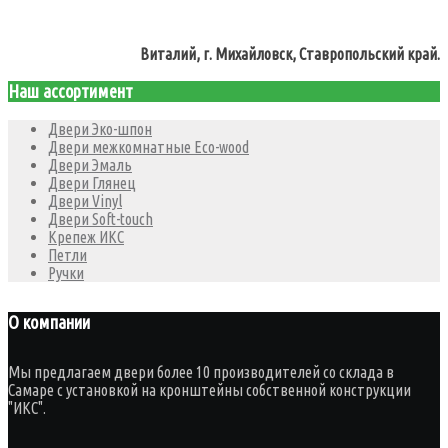
Виталий, г. Михайловск, Ставропольский край.
Наш ассортимент
Двери Эко-шпон
Двери межкомнатные Eco-wood
Двери Эмаль
Двери Глянец
Двери Vinyl
Двери Soft-touch
Крепеж ИКС
Петли
Ручки
О компании
Мы предлагаем двери более 10 производителей со склада в
Самаре с установкой на кронштейны собственной конструкции
"ИКС".