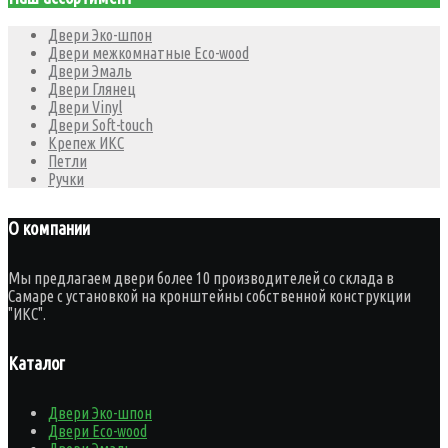
Двери Эко-шпон
Двери межкомнатные Eco-wood
Двери Эмаль
Двери Глянец
Двери Vinyl
Двери Soft-touch
Крепеж ИКС
Петли
Ручки
О компании
Мы предлагаем двери более 10 производителей со склада в
Самаре с установкой на кронштейны собственной конструкции
"ИКС".
Каталог
Двери Эко-шпон
Двери Eco-wood