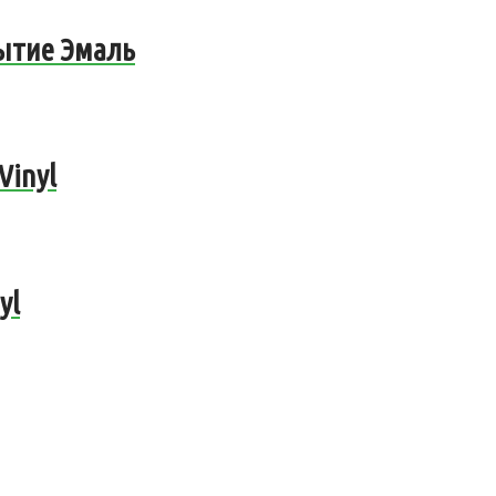
рытие Эмаль
Vinyl
yl