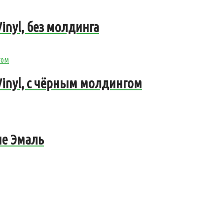
inyl, без молдинга
Vinyl, с чёрным молдингом
ие Эмаль