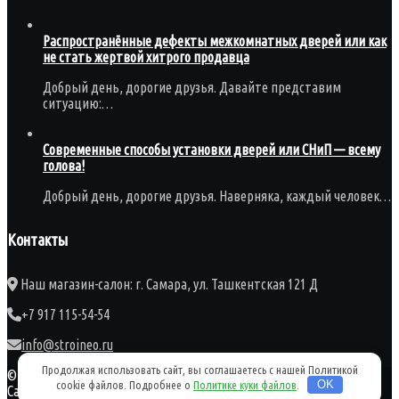
Распространённые дефекты межкомнатных дверей или как
не стать жертвой хитрого продавца
Добрый день, дорогие друзья. Давайте представим
ситуацию:…
Современные способы установки дверей или СНиП — всему
голова!
Добрый день, дорогие друзья. Наверняка, каждый человек…
Контакты
Наш магазин-салон: г. Самара, ул. Ташкентская 121 Д
+7 917 115-54-54
info@stroineo.ru
Продолжая использовать сайт, вы соглашаетесь с нашей Политикой
©2012-2026. "ДВЕРНОЙ ЦЕНТР": продажа и установка дверей в
cookie файлов. Подробнее о
Политике куки файлов
.
OK
Самаре.