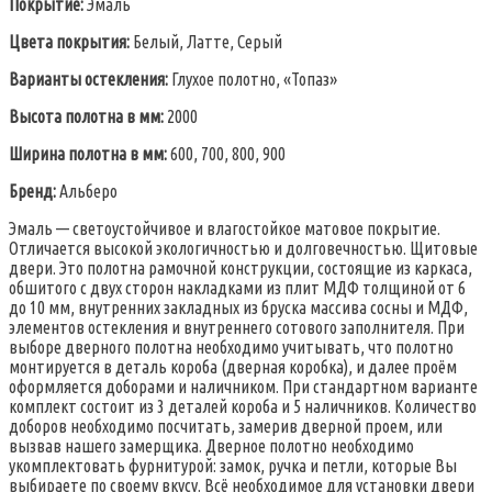
Покрытие:
Эмаль
Цвета покрытия:
Белый, Латте, Серый
Варианты остекления:
Глухое полотно, «Топаз»
Высота полотна в мм:
2000
Ширина полотна в мм:
600, 700, 800, 900
Бренд:
Альберо
Эмаль — светоустойчивое и влагостойкое матовое покрытие.
Отличается высокой экологичностью и долговечностью. Щитовые
двери. Это полотна рамочной конструкции, состоящие из каркаса,
обшитого с двух сторон накладками из плит МДФ толщиной от 6
до 10 мм, внутренних закладных из бруска массива сосны и МДФ,
элементов остекления и внутреннего сотового заполнителя. При
выборе дверного полотна необходимо учитывать, что полотно
монтируется в деталь короба (дверная коробка), и далее проём
оформляется доборами и наличником. При стандартном варианте
комплект состоит из 3 деталей короба и 5 наличников. Количество
доборов необходимо посчитать, замерив дверной проем, или
вызвав нашего замерщика. Дверное полотно необходимо
укомплектовать фурнитурой: замок, ручка и петли, которые Вы
выбираете по своему вкусу. Всё необходимое для установки двери