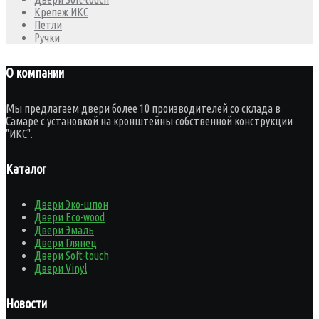
Крепеж ИКС
Петли
Ручки
О компании
Мы предлагаем двери более 10 производителей со склада в
Самаре с установкой на кронштейны собственной конструкции
"ИКС".
Каталог
Двери Эко-шпон
Двери Eco-wood
Двери Эмаль
Двери Глянец
Двери Soft-touch
Двери Vinyl
Новости