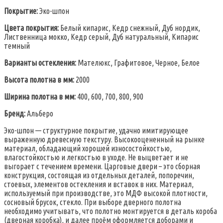
Покрытие:
Эко-шпон
Цвета покрытия:
Белый кипарис, Кедр снежный, Дуб нордик,
Лиственница мокко, Кедр серый, Дуб натуральный, Кипарис
темный
Варианты остекления:
Мателюкс, Графитовое, Черное, Белое
Высота полотна в мм:
2000
Ширина полотна в мм:
400, 600, 700, 800, 900
Бренд:
Альберо
Эко-шпон — структурное покрытие, удачно имитирующее
выраженную древесную текстуру. Высокооцененный на рынке
материал, обладающий хорошей износостойкостью,
влагостойкостью и легкостью в уходе. Не выцветает и не
выгорает с течением времени. Царговые двери – это сборная
конструкция, состоящая из отдельных деталей, попоречин,
стоевых, элементов остекления и вставок в них. Материал,
используемый при производстве, это МДФ высокой плотности,
сосновый брусок, стекло. При выборе дверного полотна
необходимо учитывать, что полотно монтируется в деталь короба
(дверная коробка), и далее проём оформляется доборами и