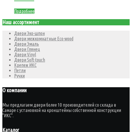
Подробнее
Наш ассортимент
Двери Эко-шпон
Двери межкомнатные Eco-wood
Двери Эмаль
Двери Глянец
Двери Vinyl
Двери Soft-touch
Крепеж ИКС
Петли
Ручки
О компании
Мы предлагаем двери более 10 производителей со склада в
Самаре с установкой на кронштейны собственной конструкции
"ИКС".
Каталог