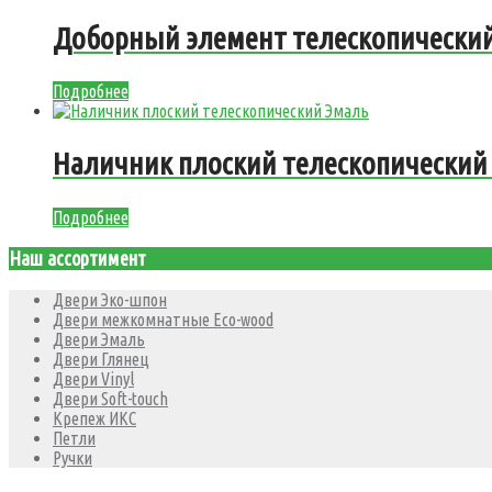
Доборный элемент телескопически
Подробнее
Наличник плоский телескопический
Подробнее
Наш ассортимент
Двери Эко-шпон
Двери межкомнатные Eco-wood
Двери Эмаль
Двери Глянец
Двери Vinyl
Двери Soft-touch
Крепеж ИКС
Петли
Ручки